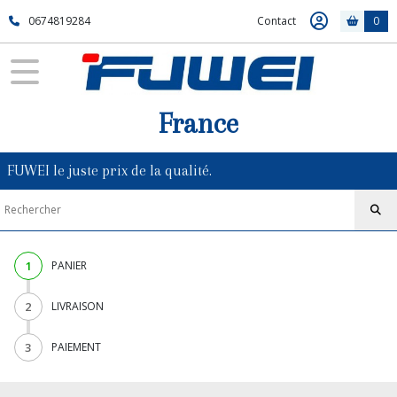
0674819284
Contact
0
France
FUWEI le juste prix de la qualité.
1
PANIER
2
LIVRAISON
3
PAIEMENT