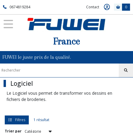
Fermer
0674819284
Contact
0
FILTRES
Tous
France
les
produits
Logiciel
FUWEI le juste prix de la qualité.
Afficher
les
Logiciel
résultats
Le Logiciel vous permet de transformer vos dessins en
fichiers de broderies.
Filtres
1 résultat
Trier par