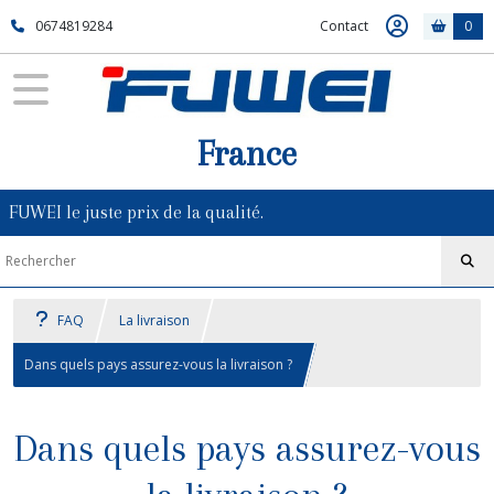
0674819284
Contact
0
France
FUWEI le juste prix de la qualité.
FAQ
La livraison
Dans quels pays assurez-vous la livraison ?
Dans quels pays assurez-vous