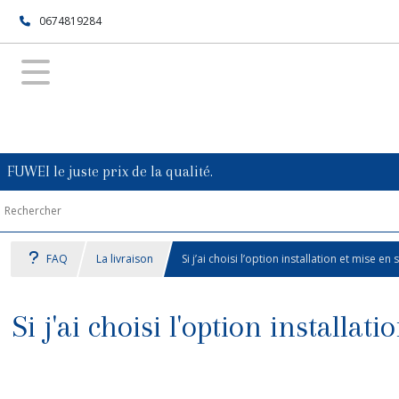
0674819284
FUWEI le juste prix de la qualité.
FAQ
La livraison
Si j’ai choisi l’option installation et mise
Si j'ai choisi l'option install