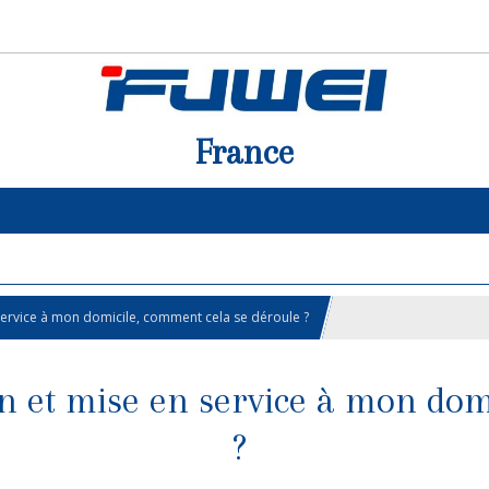
France
 en service à mon domicile, comment cela se déroule ?
ation et mise en service à mon d
?