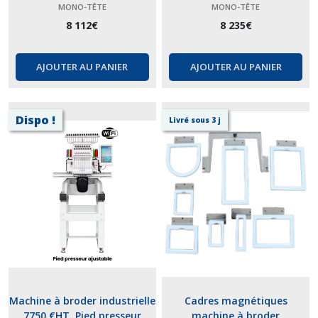
tête 15 fils FWSC-1501 NW et
tête 15 fils BC-1501.
MONO-TÊTE
MONO-TÊTE
ses accessoires.
8 112
€
8 235
€
AJOUTER AU PANIER
AJOUTER AU PANIER
Dispo !
Livré sous 3 j
Machine à broder industrielle
Cadres magnétiques
7750 €HT, Pied presseur
machine à broder