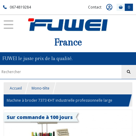
0674819284
Contact
0
France
FUWEI le juste prix de la qualité.
Accueil
Mono-tête
Machine à broder 7373 €HT industrielle professionnelle large
champs de broderie 1 tête 15 fils FW-1501 tarifs à partir de 7373HT
Sur commande à 100 jours