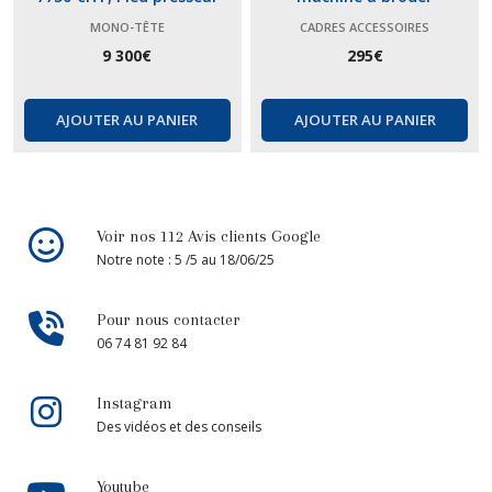
électronique. BC-1501PPE.
MONO-TÊTE
CADRES ACCESSOIRES
Professionnelle 1 tête 15 fils
9 300
€
295
€
AJOUTER AU PANIER
AJOUTER AU PANIER
Voir nos 112 Avis clients Google
Notre note : 5 /5 au 18/06/25
Pour nous contacter
06 74 81 92 84
Instagram
Des vidéos et des conseils
Youtube