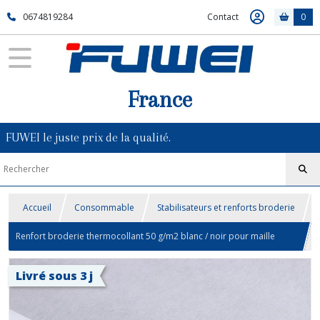
0674819284
Contact
0
France
FUWEI le juste prix de la qualité.
Accueil
Consommable
Stabilisateurs et renforts broderie
Renfort broderie thermocollant 50 g/m2 blanc / noir pour maille
piquet & T-SHIRT / polo, chemises ref 1050 HF
Livré sous 3 j