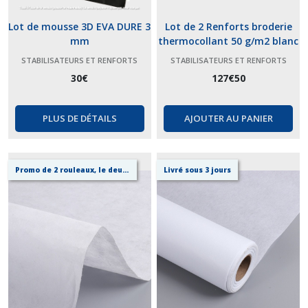
Lot de mousse 3D EVA DURE 3
Lot de 2 Renforts broderie
mm
thermocollant 50 g/m2 blanc
/ noir pour maille piquet & T-
STABILISATEURS ET RENFORTS
STABILISATEURS ET RENFORTS
SHIRT / polo, chemises ref
BRODERIE
BRODERIE
30
€
127
€
50
1050 HF
PLUS DE DÉTAILS
AJOUTER AU PANIER
Promo de 2 rouleaux, le deuxième à -50%
Livré sous 3 jours