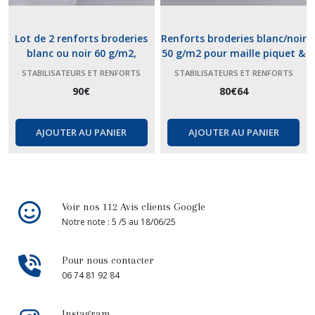
Lot de 2 renforts broderies
Renforts broderies blanc/noir
blanc ou noir 60 g/m2,
50 g/m2 pour maille piquet &
classique pour vos renforts
T-SHIRT / polo, chemises ref
STABILISATEURS ET RENFORTS
STABILISATEURS ET RENFORTS
simples ref 1060E
1050 H
BRODERIE
BRODERIE
90
€
80
€
64
AJOUTER AU PANIER
AJOUTER AU PANIER
Voir nos 112 Avis clients Google
Notre note : 5 /5 au 18/06/25
Pour nous contacter
06 74 81 92 84
Instagram