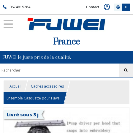
0674819284
Contact
0
France
FUWEI le juste prix de la qualité.
Accueil
Cadres accessoires
Ensemble Casquette pour Fuwei
Livré sous 3 j