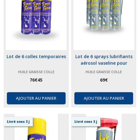
Lot de 6 colles temporaires
Lot de 6 sprays lubrifiants
aérosol vaseline pour
machine à coudre et à
HUILE GRAISSE COLLE
HUILE GRAISSE COLLE
broder
76
€
45
69
€
AJOUTER AU PANIER
AJOUTER AU PANIER
Livré sous 3 j
Livré sous 3 j