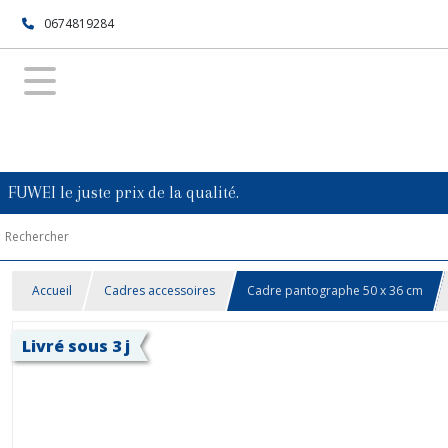
0674819284
FUWEI le juste prix de la qualité.
Accueil
Cadres accessoires
Cadre pantographe 50 x 36 cm
Livré sous 3 j