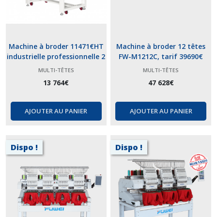
Machine à broder 11471€HT
Machine à broder 12 têtes
industrielle professionnelle 2
FW-M1212C, tarif 39690€
têtes 15 fils BC-1502C. Ecran
hors taxe
MULTI-TÊTES
MULTI-TÊTES
10 pouces HD, faible largeur,
13 764
€
47 628
€
15 aiguilles
AJOUTER AU PANIER
AJOUTER AU PANIER
Dispo !
Dispo !