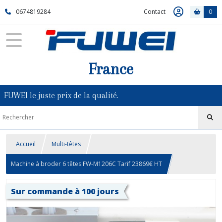
0674819284
Contact
0
France
FUWEI le juste prix de la qualité.
Accueil
Multi-têtes
Machine à broder 6 têtes FW-M1206C Tarif 23869€ HT
Sur commande à 100 jours